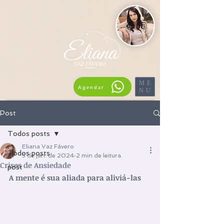
ME
Agendar
NU
Post
Todos posts
Eliana Vaz Fávero
Todos posts
5 de jan. de 2024
2 min de leitura
Crises de Ansiedade
post
A mente é sua aliada para aliviá-las 