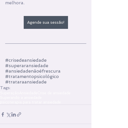
melhora.
Agende sua sessão!
#crisedeansiedade
#superaransiedade
#ansiedadenãoéfrescura
#tratamentopsicológico
#trataraansiedade
Tags:
Superação
Ansiedade
Crise de ansiedade
Superando a ansiedade
psicoterapia para tratar ansiedade