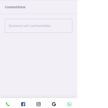
Comentários
Midorexia
Escreva um comentário
Bisbilhotar nas
Sociais