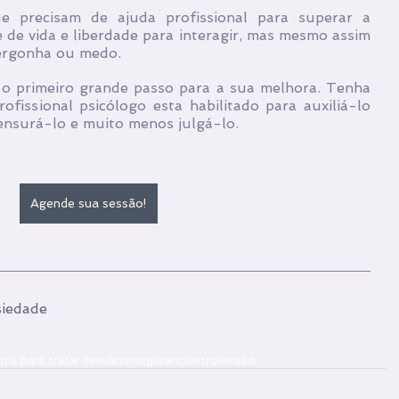
 precisam de ajuda profissional para superar a 
e de vida e liberdade para interagir, mas mesmo assim 
vergonha ou medo.
é o primeiro grande passo para a sua melhora. Tenha 
issional psicólogo esta habilitado para auxiliá-lo 
ensurá-lo e muito menos julgá-lo.
Agende sua sessão!
iedade
pia para tratar timidez
insegurança
introversão