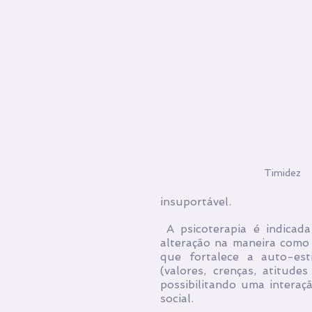
Timidez
insuportável.
 A psicoterapia é indicada no tratamento para a timidez por promover uma 
alteração na maneira como
que fortalece a auto-es
(valores, crenças, atitude
possibilitando uma interaç
social.