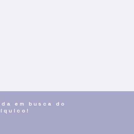
ada em busca do
íquico!