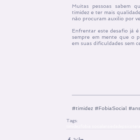
Muitas pessoas sabem que
timidez e ter mais qualidad
não procuram auxilio por 
Enfrentar este desafio já 
sempre em mente que o prof
em suas dificuldades sem c
#timidez
#FobiaSocial
#ans
Tags:
timidez
fobia social
ansiedade
psicotera